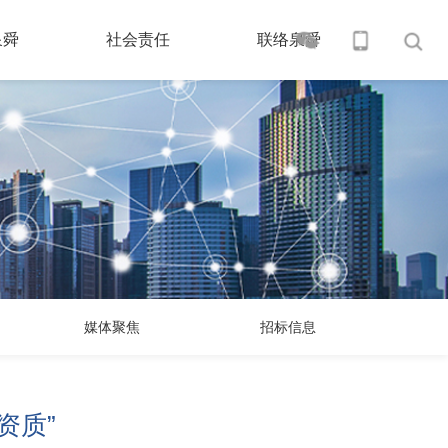
泉舜
社会责任
联络泉舜
S
媒体聚焦
招标信息
资质”